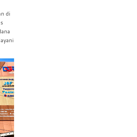
n di
is
dana
layani