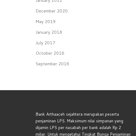
January 2022
December 2020
May 2019
January 2018
July 2017
October 2016
September 2016
Bank Arthaaceh sejahtera merupakan peserta
penjaminan LPS. Maksimum nilai simpanan yang
dijamin LPS per nasabah per bank adalah Rp 2
miliar. Untuk mengetahui Tingkat Bunga Penjaminan