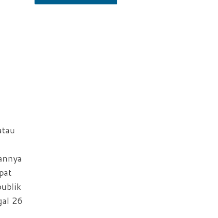
atau
hannya
pat
ublik
al 26