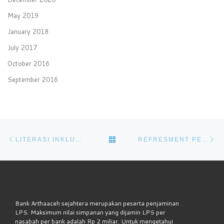
May 2019
January 2018
July 2017
October 2016
September 2016
Post navigation
Previous post
Ne
BACK TO POST LIST
LITERASI INKLUSI DAN EDUKASI KEPADA PEDAGANG KOMUNITAS SUNDA DI BANDA ACEH
REFRESMENT PENERAPAN APU-PPT
Bank Arthaaceh sejahtera merupakan peserta penjaminan
LPS. Maksimum nilai simpanan yang dijamin LPS per
nasabah per bank adalah Rp 2 miliar. Untuk mengetahui